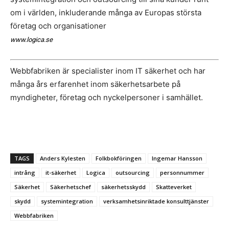
om i världen, inkluderande många av Europas största
företag och organisationer
www.logica.se
Webbfabriken är specialister inom IT säkerhet och har
många års erfarenhet inom säkerhetsarbete på
myndigheter, företag och nyckelpersoner i samhället.
TAGS
Anders Kylesten
Folkbokföringen
Ingemar Hansson
intrång
it-säkerhet
Logica
outsourcing
personnummer
Säkerhet
Säkerhetschef
säkerhetsskydd
Skatteverket
skydd
systemintegration
verksamhetsinriktade konsulttjänster
Webbfabriken