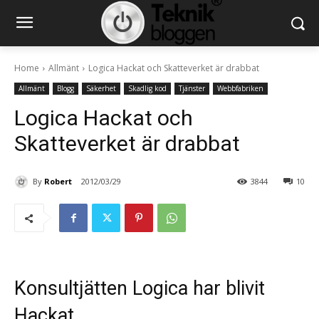
Home
Allmänt
Logica Hackat och Skatteverket är drabbat
Allmänt
Blogg
Säkerhet
Skadlig kod
Tjänster
Webbfabriken
Logica Hackat och
Skatteverket är drabbat
By
Robert
2012/03/29
3844
10
Konsultjätten Logica har blivit
Hackat