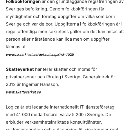
Folkbokföringen
är den grundläggande registreringen av
Sveriges befolkning. Genom folkbokföringen får
myndigheter och företag uppgifter om vilka som bor i
Sverige och var de bor. Uppgifterna i folkbokföringen är i
regel offentliga men sekretess gäller om det kan antas att
person eller närstående kan lida men om uppgifter
lämnas ut.
www.riksarkivet.se/default.aspx?id=7528
Skatteverket
hanterar skatter och moms för
privatpersoner och företag i Sverige. Generaldirektör
2012 är Ingemar Hansson.
www.skatteverket.se
Logica är ett ledande internationellt IT-tjänsteföretag
med 41 000 medarbetare, varav 5 200 i Sverige. De
erbjuder verksamhetsinriktade konsulttjänster,
systemintegration och outsourcing till sina kunder runt