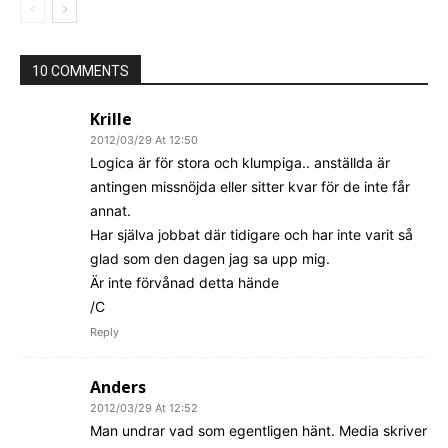
10 COMMENTS
Krille
2012/03/29 At 12:50
Logica är för stora och klumpiga.. anställda är
antingen missnöjda eller sitter kvar för de inte får
annat.
Har själva jobbat där tidigare och har inte varit så
glad som den dagen jag sa upp mig.
Är inte förvånad detta hände
/C
Reply
Anders
2012/03/29 At 12:52
Man undrar vad som egentligen hänt. Media skriver