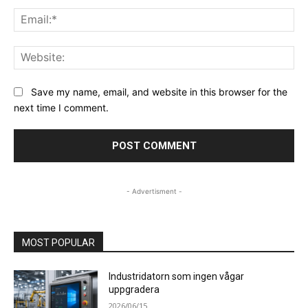
Ema
Web
Save my name, email, and website in this browser for the
next time I comment.
- Advertisment -
MOST POPULAR
Industridatorn som ingen vågar
uppgradera
2026/06/15