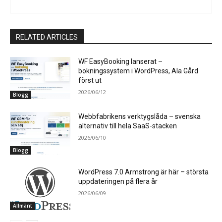
RELATED ARTICLES
WF EasyBooking lanserat –
bokningssystem i WordPress, Ala Gård
först ut
2026/06/12
Blogg
Webbfabrikens verktygslåda – svenska
alternativ till hela SaaS-stacken
2026/06/10
Blogg
WordPress 7.0 Armstrong är här – största
uppdateringen på flera år
2026/06/09
Allmänt