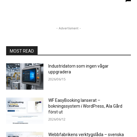
- Advertisment -
MOST READ
Industridatorn som ingen vågar
uppgradera
2026/06/15
WF EasyBooking lanserat –
bokningssystem i WordPress, Ala Gård
först ut
2026/06/12
Webbfabrikens verktygslåda – svenska