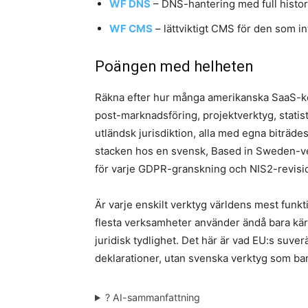
WF DNS
– DNS-hantering med full histor
WF CMS
– lättviktigt CMS för den som 
Poängen med helheten
Räkna efter hur många amerikanska SaaS-ko
post-marknadsföring, projektverktyg, statisti
utländsk jurisdiktion, alla med egna biträdesa
stacken hos en svensk, Based in Sweden-ver
för varje GDPR-granskning och NIS2-revisi
Är varje enskilt verktyg världens mest funkt
flesta verksamheter använder ändå bara kär
juridisk tydlighet. Det här är vad EU:s suver
deklarationer, utan svenska verktyg som bar
? AI-sammanfattning