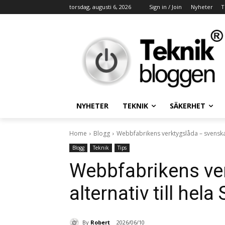
torsdag, augusti 6, 2026
Sign in / Join
Nyheter
T
NYHETER
TEKNIK
SÄKERHET
Home
Blogg
Webbfabrikens verktygslåda – svenska a
Blogg
Teknik
Tips
Webbfabrikens ve
alternativ till hel
By
Robert
2026/06/10