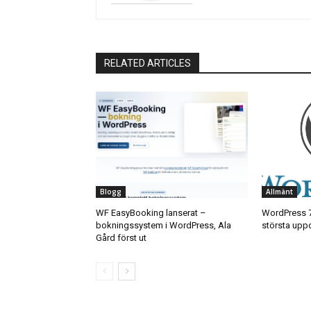
RELATED ARTICLES
Blogg
Allmänt
WF EasyBooking lanserat –
WordPress 7
bokningssystem i WordPress, Ala
största uppd
Gård först ut