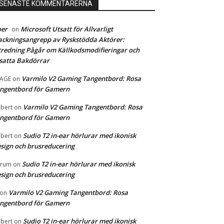
SENASTE KOMMENTARERNA
ber
Microsoft Utsatt för Allvarligt
on
ckningsangrepp av Ryskstödda Aktörer:
redning Pågår om Källkodsmodifieringar och
satta Bakdörrar
Varmilo V2 Gaming Tangentbord: Rosa
MAGE
on
ngentbord för Gamern
Varmilo V2 Gaming Tangentbord: Rosa
bert
on
ngentbord för Gamern
Sudio T2 in-ear hörlurar med ikonisk
bert
on
sign och brusreducering
Sudio T2 in-ear hörlurar med ikonisk
orum
on
sign och brusreducering
Varmilo V2 Gaming Tangentbord: Rosa
on
ngentbord för Gamern
Sudio T2 in-ear hörlurar med ikonisk
bert
on