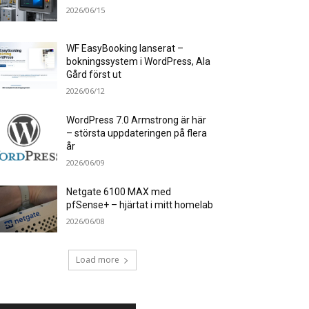
2026/06/15
WF EasyBooking lanserat –
bokningssystem i WordPress, Ala
Gård först ut
2026/06/12
WordPress 7.0 Armstrong är här
– största uppdateringen på flera
år
2026/06/09
Netgate 6100 MAX med
pfSense+ – hjärtat i mitt homelab
2026/06/08
Load more