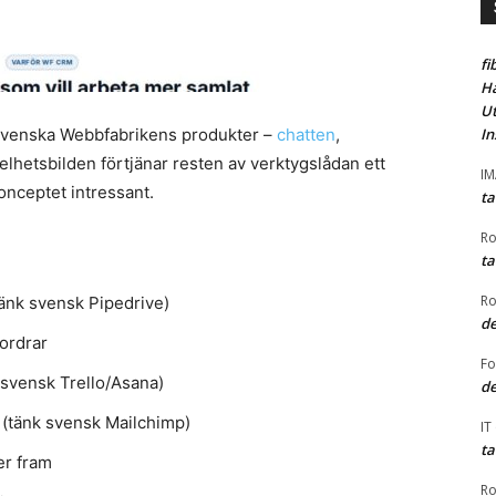
fi
Ha
Ut
å svenska Webbfabrikens produkter –
chatten
,
In
elhetsbilden förtjänar resten av verktygslådan ett
I
nceptet intressant.
ta
Ro
ta
Ro
tänk svensk Pipedrive)
de
ordrar
F
 svensk Trello/Asana)
de
(tänk svensk Mailchimp)
IT
ta
er fram
Ro