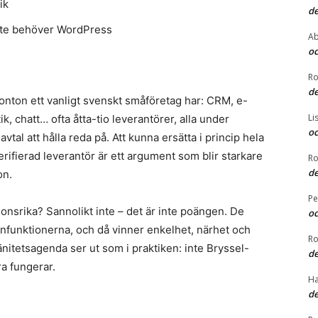
ik
de
inte behöver WordPress
Ab
oc
Ro
de
nton ett vanligt svenskt småföretag har: CRM, e-
Li
k, chatt… ofta åtta-tio leverantörer, alla under
oc
vtal att hålla reda på. Att kunna ersätta i princip hela
ifierad leverantör är ett argument som blir starkare
Ro
de
on.
Pe
ionsrika? Sannolikt inte – det är inte poängen. De
oc
nfunktionerna, och då vinner enkelhet, närhet och
Ro
änitetsagenda ser ut som i praktiken: inte Bryssel-
de
a fungerar.
Ha
de