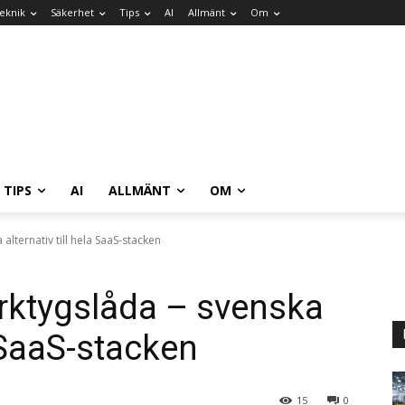
eknik
Säkerhet
Tips
AI
Allmänt
Om
TIPS
AI
ALLMÄNT
OM
lternativ till hela SaaS-stacken
rktygslåda – svenska
a SaaS-stacken
15
0