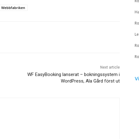
Ro
Webbfabriken
Ha
Ro
Le
Ro
Ro
Next article
WF EasyBooking lanserat – bokningssystem i
V
WordPress, Ala Gård först ut