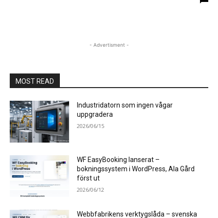
- Advertisment -
MOST READ
Industridatorn som ingen vågar
uppgradera
2026/06/15
WF EasyBooking lanserat –
bokningssystem i WordPress, Ala Gård
först ut
2026/06/12
Webbfabrikens verktygslåda – svenska