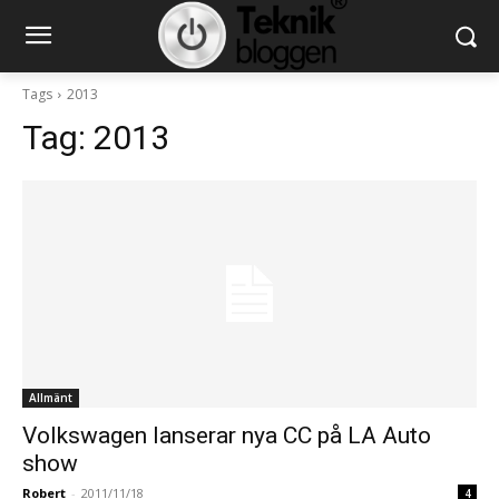
Tags
2013
Tag:
2013
Allmänt
Volkswagen lanserar nya CC på LA Auto
show
Robert
-
2011/11/18
4