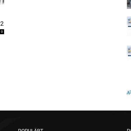
.2
0
POPULÄRT
P