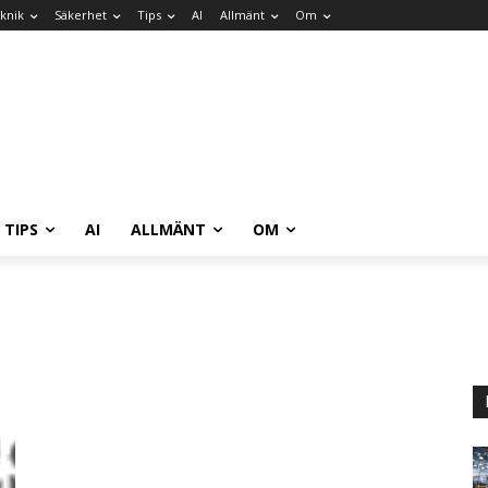
knik
Säkerhet
Tips
AI
Allmänt
Om
TIPS
AI
ALLMÄNT
OM