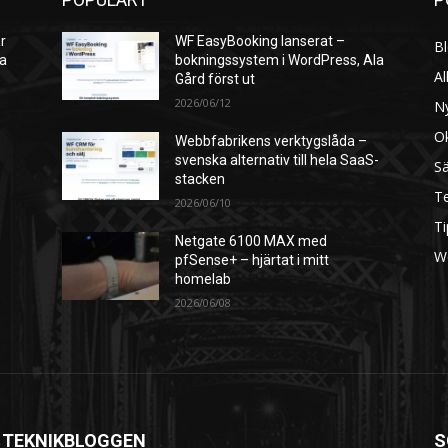
r
WF EasyBooking lanserat –
B
ra
bokningssystem i WordPress, Ala
Al
Gård först ut
2026/06/12
N
O
Webbfabrikens verktygslåda –
svenska alternativ till hela SaaS-
S
stacken
Te
2026/06/10
Ti
Netgate 6100 MAX med
W
pfSense+ – hjärtat i mitt
homelab
2026/06/08
 TEKNIKBLOGGEN
S