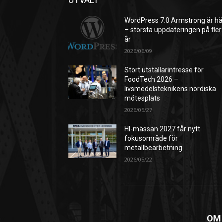
WordPress 7.0 Armstrong är hä
– största uppdateringen på fle
år
2026/06/09
Stort utställarintresse för
FoodTech 2026 –
livsmedelsteknikens nordiska
mötesplats
2026/05/27
HI-mässan 2027 får nytt
fokusområde för
metallbearbetning
2026/05/22
OM