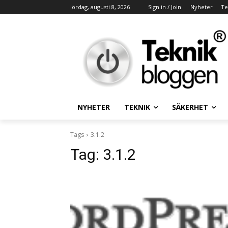
lördag, augusti 8, 2026
Sign in / Join
Nyheter
Te
NYHETER
TEKNIK
SÄKERHET
Tags
3.1.2
Tag:
3.1.2