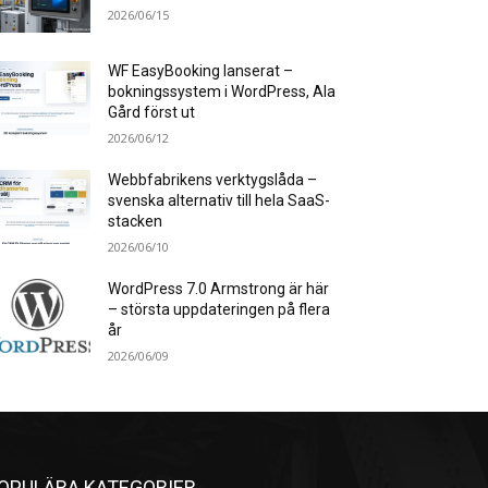
2026/06/15
WF EasyBooking lanserat –
bokningssystem i WordPress, Ala
Gård först ut
2026/06/12
Webbfabrikens verktygslåda –
svenska alternativ till hela SaaS-
stacken
2026/06/10
WordPress 7.0 Armstrong är här
– största uppdateringen på flera
år
2026/06/09
OPULÄRA KATEGORIER