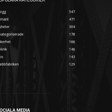
logg
547
lmänt
471
yheter
304
kategoriserade
178
äkerhet
166
knik
146
ps
143
ebbfabriken
129
OCIALA MEDIA