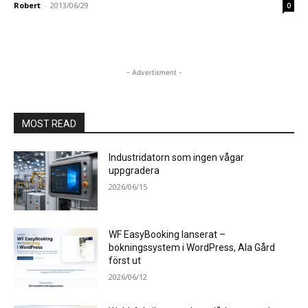
Robert
-
2013/06/29
0
- Advertisment -
MOST READ
Industridatorn som ingen vågar
uppgradera
2026/06/15
WF EasyBooking lanserat –
bokningssystem i WordPress, Ala Gård
först ut
2026/06/12