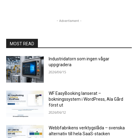
- Advertisment -
MOST READ
Industridatorn som ingen vågar
uppgradera
2026/06/15
WF EasyBooking lanserat –
bokningssystem i WordPress, Ala Gård
först ut
2026/06/12
Webbfabrikens verktygslåda – svenska
alternativ till hela SaaS-stacken