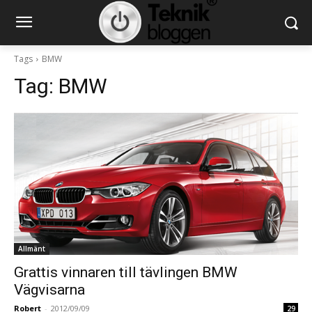
Tags
BMW
Tag:
BMW
Allmänt
Grattis vinnaren till tävlingen BMW
Vägvisarna
Robert
-
2012/09/09
29