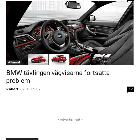
Allmänt
BMW tävlingen vägvisarna fortsatta
problem
Robert
-
2012/09/07
12
- Advertisment -