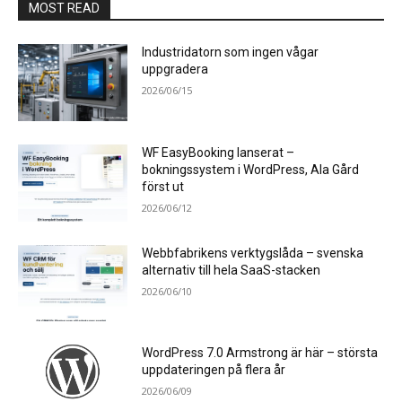
MOST READ
Industridatorn som ingen vågar
uppgradera
2026/06/15
WF EasyBooking lanserat –
bokningssystem i WordPress, Ala Gård
först ut
2026/06/12
Webbfabrikens verktygslåda – svenska
alternativ till hela SaaS-stacken
2026/06/10
WordPress 7.0 Armstrong är här – största
uppdateringen på flera år
2026/06/09