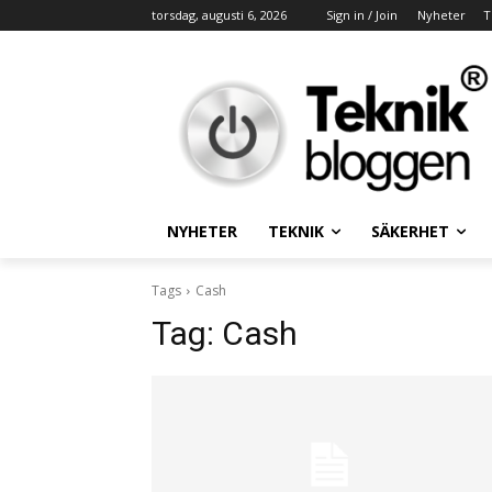
torsdag, augusti 6, 2026
Sign in / Join
Nyheter
T
NYHETER
TEKNIK
SÄKERHET
Tags
Cash
Tag:
Cash