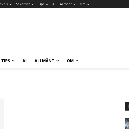
eknik
Säkerhet
Tips
AI
Allmänt
Om
TIPS
AI
ALLMÄNT
OM