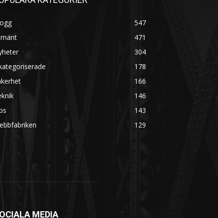
logg
547
lmänt
471
yheter
304
kategoriserade
178
äkerhet
166
knik
146
ps
143
ebbfabriken
129
OCIALA MEDIA