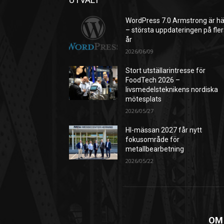
WordPress 7.0 Armstrong är hä
– största uppdateringen på fle
år
2026/06/09
Stort utställarintresse för
FoodTech 2026 –
livsmedelsteknikens nordiska
mötesplats
2026/05/27
HI-mässan 2027 får nytt
fokusområde för
metallbearbetning
2026/05/22
OM