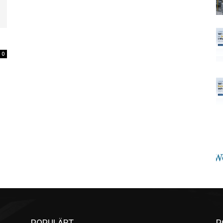
0
POPULÄRT
P