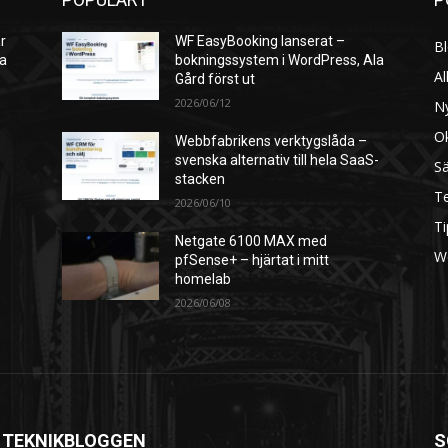
r
WF EasyBooking lanserat –
B
ra
bokningssystem i WordPress, Ala
Al
Gård först ut
2026/06/12
N
O
Webbfabrikens verktygslåda –
svenska alternativ till hela SaaS-
S
stacken
Te
2026/06/10
Ti
Netgate 6100 MAX med
W
pfSense+ – hjärtat i mitt
homelab
2026/06/08
 TEKNIKBLOGGEN
S