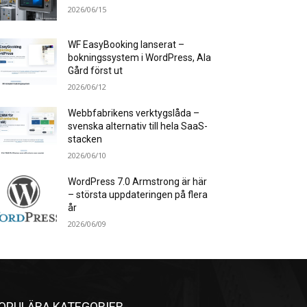
2026/06/15
WF EasyBooking lanserat –
bokningssystem i WordPress, Ala
Gård först ut
2026/06/12
Webbfabrikens verktygslåda –
svenska alternativ till hela SaaS-
stacken
2026/06/10
WordPress 7.0 Armstrong är här
– största uppdateringen på flera
år
2026/06/09
OPULÄRA KATEGORIER