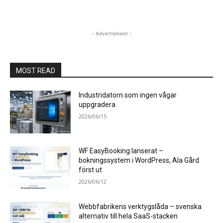
- Advertisment -
MOST READ
Industridatorn som ingen vågar
uppgradera
2026/06/15
WF EasyBooking lanserat –
bokningssystem i WordPress, Ala Gård
först ut
2026/06/12
Webbfabrikens verktygslåda – svenska
alternativ till hela SaaS-stacken