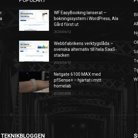
r
WF EasyBooking lanserat –
B
ra
bokningssystem i WordPress, Ala
Al
Gård först ut
2026/06/12
N
O
Webbfabrikens verktygslåda –
svenska alternativ till hela SaaS-
S
stacken
Te
2026/06/10
Ti
Netgate 6100 MAX med
W
pfSense+ – hjärtat i mitt
homelab
2026/06/08
 TEKNIKBLOGGEN
S