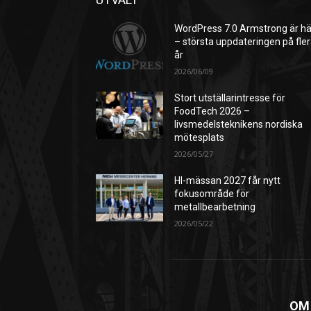
WordPress 7.0 Armstrong är hä
– största uppdateringen på fle
år
2026/06/09
Stort utställarintresse för
FoodTech 2026 –
livsmedelsteknikens nordiska
mötesplats
2026/05/27
HI-mässan 2027 får nytt
fokusområde för
metallbearbetning
2026/05/22
OM