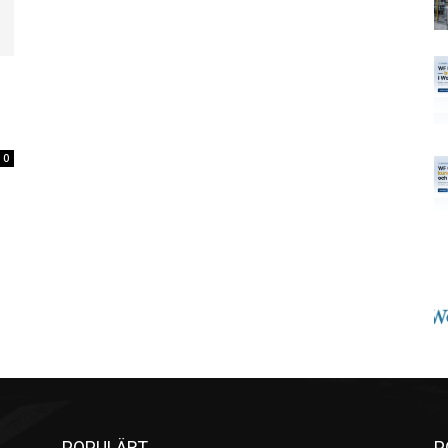
0
POPULÄRT
P