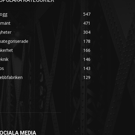
logg
547
lmänt
471
yheter
304
kategoriserade
178
äkerhet
166
knik
146
ps
143
ebbfabriken
129
OCIALA MEDIA