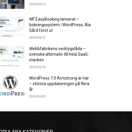
2026/06/15
WF EasyBooking lanserat –
bokningssystem i WordPress, Ala
Gård först ut
2026/06/12
Webbfabrikens verktygslåda –
svenska alternativ till hela SaaS-
stacken
2026/06/10
WordPress 7.0 Armstrong är här
– största uppdateringen på flera
år
2026/06/09
OPULÄRA KATEGORIER