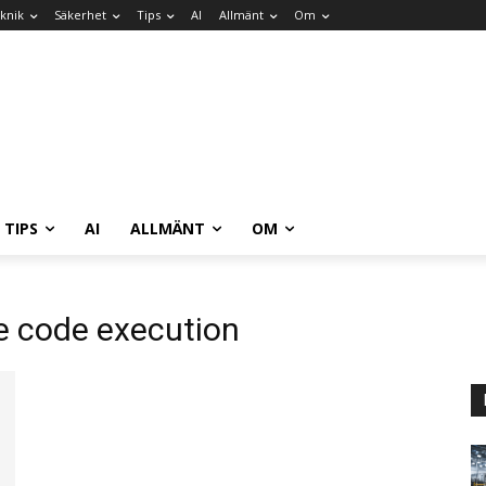
knik
Säkerhet
Tips
AI
Allmänt
Om
TIPS
AI
ALLMÄNT
OM
e code execution