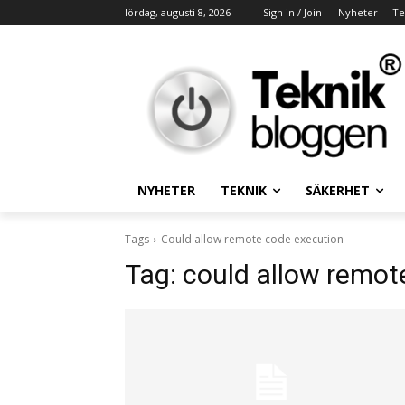
lördag, augusti 8, 2026
Sign in / Join
Nyheter
Te
NYHETER
TEKNIK
SÄKERHET
Tags
Could allow remote code execution
Tag:
could allow remot