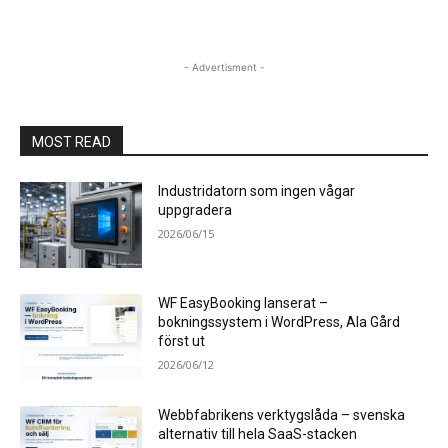
- Advertisment -
MOST READ
Industridatorn som ingen vågar
uppgradera
2026/06/15
WF EasyBooking lanserat –
bokningssystem i WordPress, Ala Gård
först ut
2026/06/12
Webbfabrikens verktygslåda – svenska
alternativ till hela SaaS-stacken