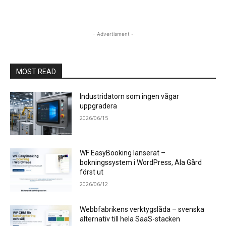
- Advertisment -
MOST READ
Industridatorn som ingen vågar
uppgradera
2026/06/15
WF EasyBooking lanserat –
bokningssystem i WordPress, Ala Gård
först ut
2026/06/12
Webbfabrikens verktygslåda – svenska
alternativ till hela SaaS-stacken