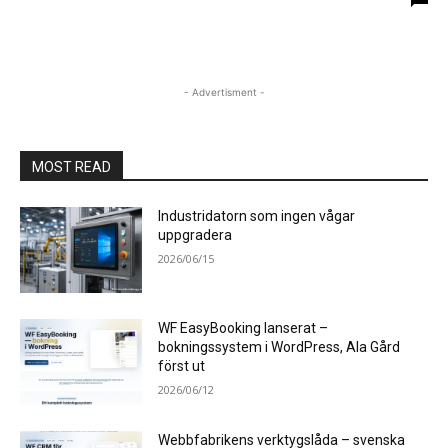
- Advertisment -
MOST READ
Industridatorn som ingen vågar
uppgradera
2026/06/15
WF EasyBooking lanserat –
bokningssystem i WordPress, Ala Gård
först ut
2026/06/12
Webbfabrikens verktygslåda – svenska