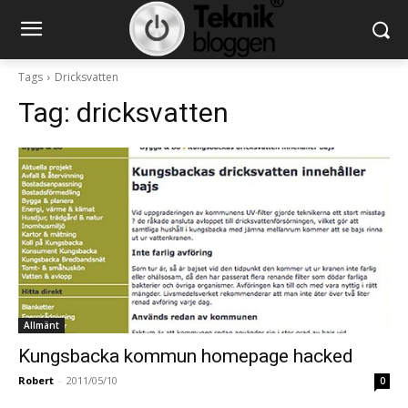
Tags
Dricksvatten
Tag:
dricksvatten
Allmänt
Kungsbacka kommun homepage hacked
Robert
-
2011/05/10
0