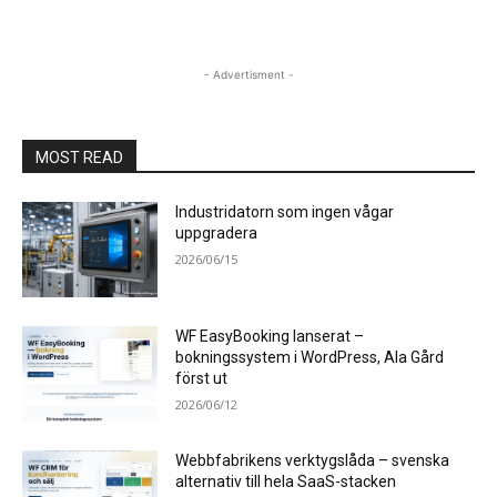
- Advertisment -
MOST READ
Industridatorn som ingen vågar
uppgradera
2026/06/15
WF EasyBooking lanserat –
bokningssystem i WordPress, Ala Gård
först ut
2026/06/12
Webbfabrikens verktygslåda – svenska
alternativ till hela SaaS-stacken