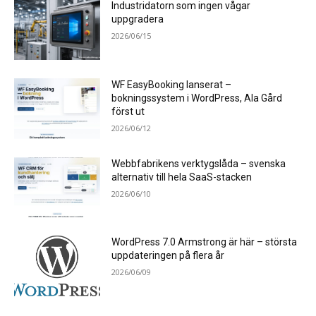
Industridatorn som ingen vågar
uppgradera
2026/06/15
WF EasyBooking lanserat –
bokningssystem i WordPress, Ala Gård
först ut
2026/06/12
Webbfabrikens verktygslåda – svenska
alternativ till hela SaaS-stacken
2026/06/10
WordPress 7.0 Armstrong är här – största
uppdateringen på flera år
2026/06/09