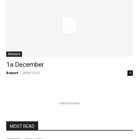
Allmänt
1a December
Robert
-
2009/12/01
0
- Advertisment -
MOST READ