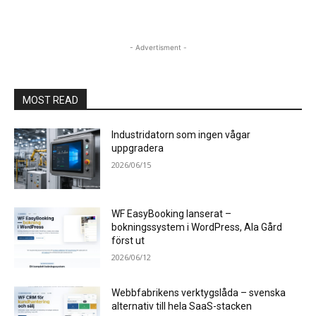
- Advertisment -
MOST READ
Industridatorn som ingen vågar
uppgradera
2026/06/15
WF EasyBooking lanserat –
bokningssystem i WordPress, Ala Gård
först ut
2026/06/12
Webbfabrikens verktygslåda – svenska
alternativ till hela SaaS-stacken