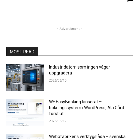
- Advertisment -
MOST READ
Industridatorn som ingen vågar
uppgradera
2026/06/15
WF EasyBooking lanserat –
bokningssystem i WordPress, Ala Gård
först ut
2026/06/12
Webbfabrikens verktygslåda – svenska