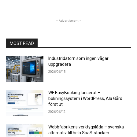
- Advertisment -
MOST READ
Industridatorn som ingen vågar
uppgradera
2026/06/15
WF EasyBooking lanserat –
bokningssystem i WordPress, Ala Gård
först ut
2026/06/12
Webbfabrikens verktygslåda – svenska
alternativ till hela SaaS-stacken