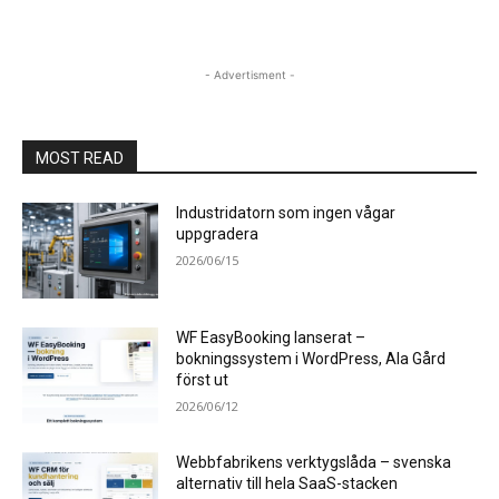
- Advertisment -
MOST READ
Industridatorn som ingen vågar
uppgradera
2026/06/15
WF EasyBooking lanserat –
bokningssystem i WordPress, Ala Gård
först ut
2026/06/12
Webbfabrikens verktygslåda – svenska
alternativ till hela SaaS-stacken