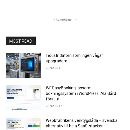
- Advertisment -
MOST READ
Industridatorn som ingen vågar
uppgradera
2026/06/15
WF EasyBooking lanserat –
bokningssystem i WordPress, Ala Gård
först ut
2026/06/12
Webbfabrikens verktygslåda – svenska
alternativ till hela SaaS-stacken