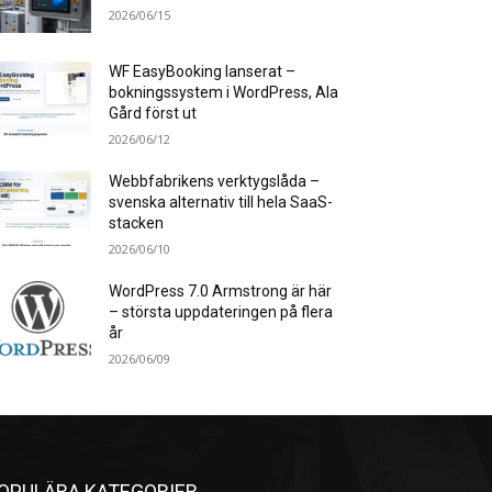
2026/06/15
WF EasyBooking lanserat –
bokningssystem i WordPress, Ala
Gård först ut
2026/06/12
Webbfabrikens verktygslåda –
svenska alternativ till hela SaaS-
stacken
2026/06/10
WordPress 7.0 Armstrong är här
– största uppdateringen på flera
år
2026/06/09
OPULÄRA KATEGORIER