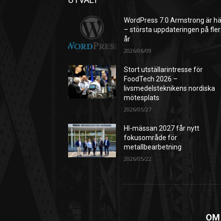
WordPress 7.0 Armstrong är hä
– största uppdateringen på fle
år
2026/06/09
Stort utställarintresse för
FoodTech 2026 –
livsmedelsteknikens nordiska
mötesplats
2026/05/27
HI-mässan 2027 får nytt
fokusområde för
metallbearbetning
2026/05/22
OM