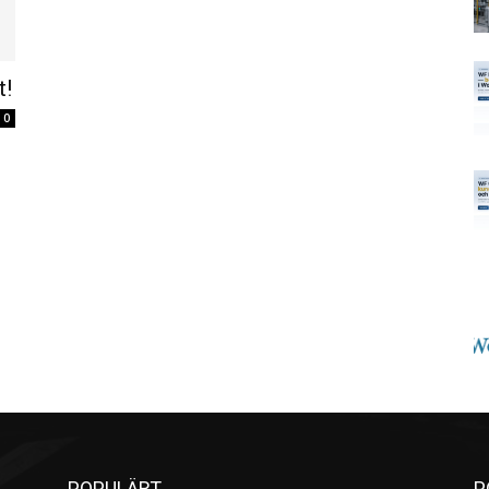
t!
0
POPULÄRT
P