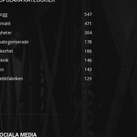
logg
547
lmänt
471
yheter
304
kategoriserade
178
äkerhet
166
knik
146
ps
143
ebbfabriken
129
OCIALA MEDIA