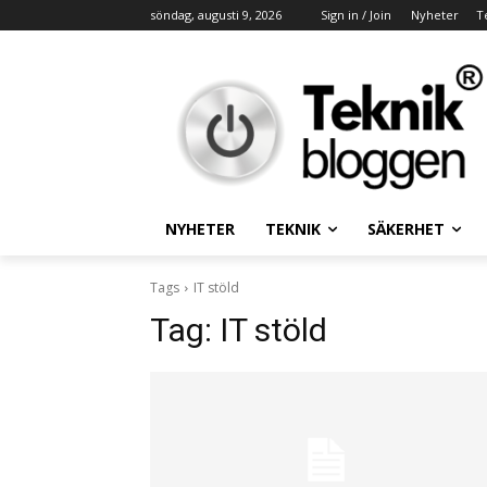
söndag, augusti 9, 2026
Sign in / Join
Nyheter
T
NYHETER
TEKNIK
SÄKERHET
Tags
IT stöld
Tag:
IT stöld