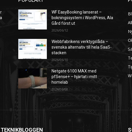
r
WF EasyBooking lanserat –
B
ra
bokningssystem i WordPress, Ala
Al
Gård först ut
2026/06/12
N
O
Webbfabrikens verktygslåda –
svenska alternativ till hela SaaS-
S
stacken
Te
2026/06/10
Ti
Netgate 6100 MAX med
W
pfSense+ – hjärtat i mitt
homelab
2026/06/08
 TEKNIKBLOGGEN
S