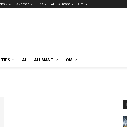
eknik
Säkerhet
Tips
AI
Allmänt
Om
TIPS
AI
ALLMÄNT
OM