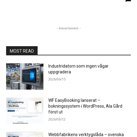
- Advertisment -
MOST READ
Industridatorn som ingen vågar
uppgradera
2026/06/15
WF EasyBooking lanserat –
bokningssystem i WordPress, Ala Gård
först ut
2026/06/12
Webbfabrikens verktygslåda – svenska