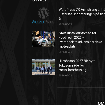
WordPress 7.0 Armstrong är hä
– största uppdateringen på fle
år
2026/06/09
Stort utställarintresse för
FoodTech 2026 –
livsmedelsteknikens nordiska
mötesplats
2026/05/27
HI-mässan 2027 får nytt
fokusområde för
metallbearbetning
2026/05/22
OM