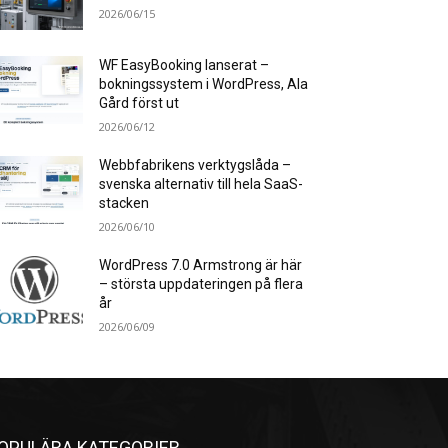
2026/06/15
WF EasyBooking lanserat –
bokningssystem i WordPress, Ala
Gård först ut
2026/06/12
Webbfabrikens verktygslåda –
svenska alternativ till hela SaaS-
stacken
2026/06/10
WordPress 7.0 Armstrong är här
– största uppdateringen på flera
år
2026/06/09
OPULÄRA KATEGORIER