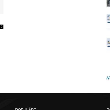
0
POPULÄRT
P