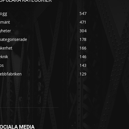
logg
547
lmänt
471
yheter
304
kategoriserade
178
äkerhet
166
knik
146
ps
143
ebbfabriken
129
OCIALA MEDIA