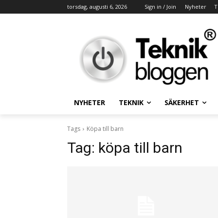
torsdag, augusti 6, 2026
Sign in / Join
Nyheter
T
NYHETER
TEKNIK
SÄKERHET
Tags
Köpa till barn
Tag:
köpa till barn