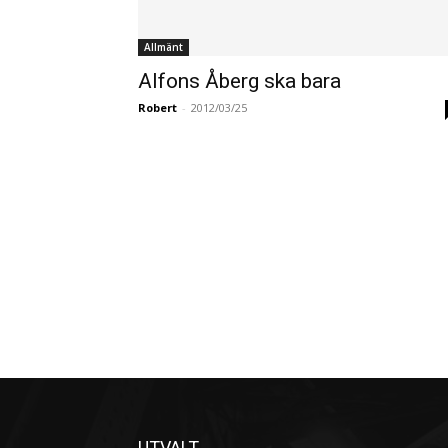
Allmänt
Alfons Åberg ska bara
Robert
-
2012/03/25
UTVALT