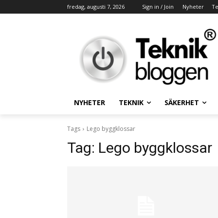
fredag, augusti 7, 2026
Sign in / Join
Nyheter
Te
NYHETER
TEKNIK
SÄKERHET
Tags
Lego byggklossar
Tag:
Lego byggklossar