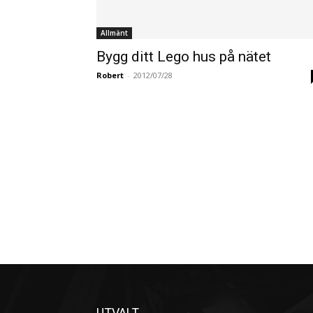
Allmänt
Bygg ditt Lego hus på nätet
Robert
-
2012/07/28
UTVALT