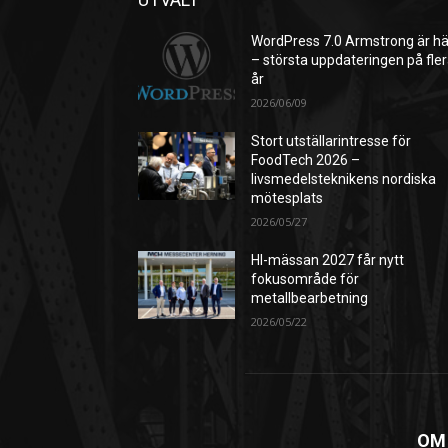
WordPress 7.0 Armstrong är hä
– största uppdateringen på fle
år
2026/06/09
Stort utställarintresse för
FoodTech 2026 –
livsmedelsteknikens nordiska
mötesplats
2026/05/27
HI-mässan 2027 får nytt
fokusområde för
metallbearbetning
2026/05/22
OM