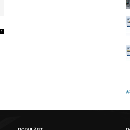
1
POPULÄRT
P