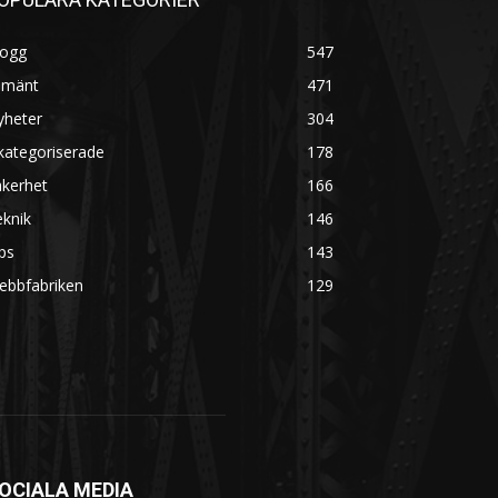
logg
547
lmänt
471
yheter
304
kategoriserade
178
äkerhet
166
knik
146
ps
143
ebbfabriken
129
OCIALA MEDIA