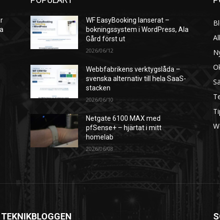
r
WF EasyBooking lanserat –
B
ra
bokningssystem i WordPress, Ala
Al
Gård först ut
2026/06/12
N
O
Webbfabrikens verktygslåda –
svenska alternativ till hela SaaS-
S
stacken
Te
2026/06/10
Ti
Netgate 6100 MAX med
W
pfSense+ – hjärtat i mitt
homelab
2026/06/08
 TEKNIKBLOGGEN
S