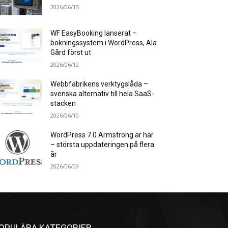
2026/06/15
WF EasyBooking lanserat –
bokningssystem i WordPress, Ala
Gård först ut
2026/06/12
Webbfabrikens verktygslåda –
svenska alternativ till hela SaaS-
stacken
2026/06/10
WordPress 7.0 Armstrong är här
– största uppdateringen på flera
år
2026/06/09
OPULÄRA KATEGORIER