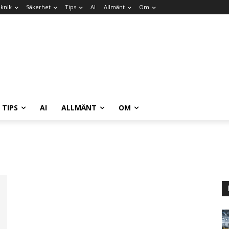
knik
Säkerhet
Tips
AI
Allmänt
Om
TIPS
AI
ALLMÄNT
OM