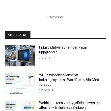
- Advertisment -
MOST READ
Industridatorn som ingen vågar
uppgradera
2026/06/15
WF EasyBooking lanserat –
bokningssystem i WordPress, Ala Gård
först ut
2026/06/12
Webbfabrikens verktygslåda – svenska
alternativ till hela SaaS-stacken