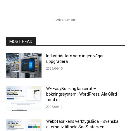
- Advertisment -
MOST READ
Industridatorn som ingen vågar
uppgradera
2026/06/15
WF EasyBooking lanserat –
bokningssystem i WordPress, Ala Gård
först ut
2026/06/12
Webbfabrikens verktygslåda – svenska
alternativ till hela SaaS-stacken