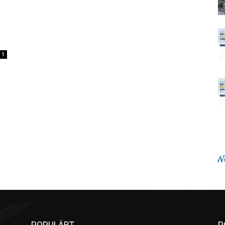
1
POPULÄRT
P