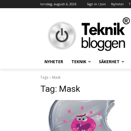
torsdag, augusti 6, 2026
Sign in / Join
Nyheter
T
NYHETER
TEKNIK
SÄKERHET
Tags
Mask
Tag:
Mask