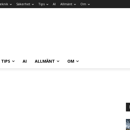
eknik
Säkerhet
Tips
AI
Allmänt
Om
TIPS
AI
ALLMÄNT
OM