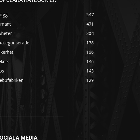
logg
547
lmänt
471
yheter
304
kategoriserade
178
äkerhet
166
knik
146
ps
143
ebbfabriken
129
OCIALA MEDIA