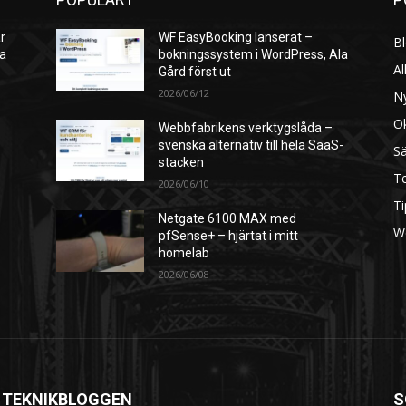
r
WF EasyBooking lanserat –
B
ra
bokningssystem i WordPress, Ala
Al
Gård först ut
2026/06/12
N
O
Webbfabrikens verktygslåda –
svenska alternativ till hela SaaS-
S
stacken
Te
2026/06/10
Ti
Netgate 6100 MAX med
W
pfSense+ – hjärtat i mitt
homelab
2026/06/08
 TEKNIKBLOGGEN
S