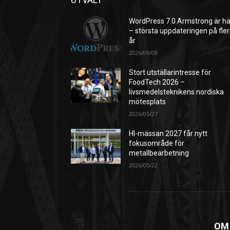
WordPress 7.0 Armstrong är hä
– största uppdateringen på fle
år
2026/06/09
Stort utställarintresse för
FoodTech 2026 –
livsmedelsteknikens nordiska
mötesplats
2026/05/27
HI-mässan 2027 får nytt
fokusområde för
metallbearbetning
2026/05/22
OM