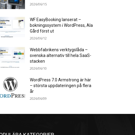
2026/06/15
WF EasyBooking lanserat –
bokningssystem i WordPress, Ala
Gård först ut
2026/06/12
Webbfabrikens verktygslåda –
svenska alternativ till hela SaaS-
stacken
2026/06/10
WordPress 7.0 Armstrong är här
– största uppdateringen på flera
år
2026/06/09
OPULÄRA KATEGORIER