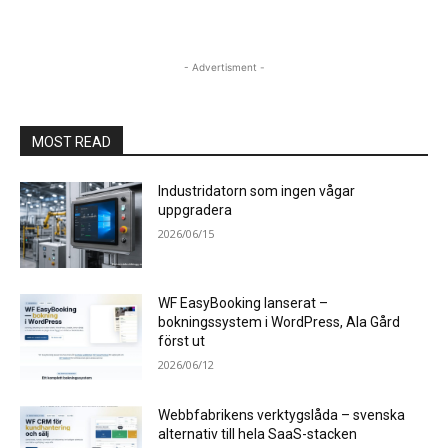
- Advertisment -
MOST READ
Industridatorn som ingen vågar
uppgradera
2026/06/15
WF EasyBooking lanserat –
bokningssystem i WordPress, Ala Gård
först ut
2026/06/12
Webbfabrikens verktygslåda – svenska
alternativ till hela SaaS-stacken