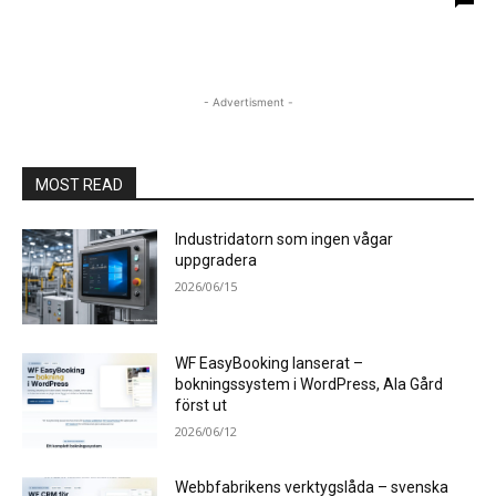
- Advertisment -
MOST READ
Industridatorn som ingen vågar
uppgradera
2026/06/15
WF EasyBooking lanserat –
bokningssystem i WordPress, Ala Gård
först ut
2026/06/12
Webbfabrikens verktygslåda – svenska