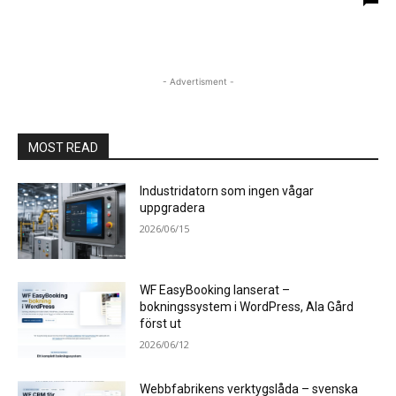
- Advertisment -
MOST READ
Industridatorn som ingen vågar
uppgradera
2026/06/15
WF EasyBooking lanserat –
bokningssystem i WordPress, Ala Gård
först ut
2026/06/12
Webbfabrikens verktygslåda – svenska