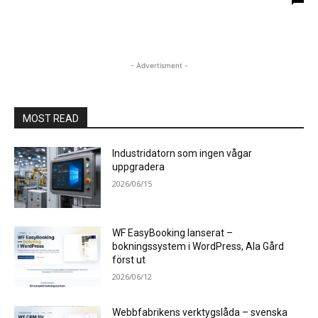
- Advertisment -
MOST READ
Industridatorn som ingen vågar
uppgradera
2026/06/15
WF EasyBooking lanserat –
bokningssystem i WordPress, Ala Gård
först ut
2026/06/12
Webbfabrikens verktygslåda – svenska