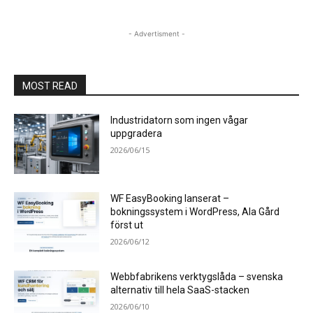
- Advertisment -
MOST READ
Industridatorn som ingen vågar
uppgradera
2026/06/15
WF EasyBooking lanserat –
bokningssystem i WordPress, Ala Gård
först ut
2026/06/12
Webbfabrikens verktygslåda – svenska
alternativ till hela SaaS-stacken
2026/06/10