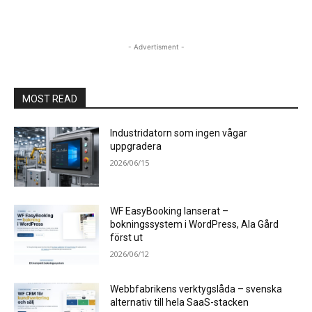
- Advertisment -
MOST READ
Industridatorn som ingen vågar
uppgradera
2026/06/15
WF EasyBooking lanserat –
bokningssystem i WordPress, Ala Gård
först ut
2026/06/12
Webbfabrikens verktygslåda – svenska
alternativ till hela SaaS-stacken