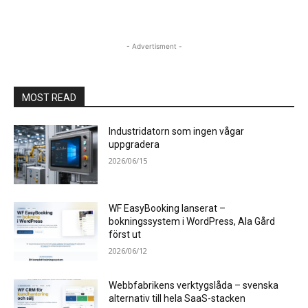
- Advertisment -
MOST READ
Industridatorn som ingen vågar
uppgradera
2026/06/15
WF EasyBooking lanserat –
bokningssystem i WordPress, Ala Gård
först ut
2026/06/12
Webbfabrikens verktygslåda – svenska
alternativ till hela SaaS-stacken