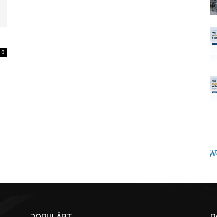
0
POPULÄRT
P