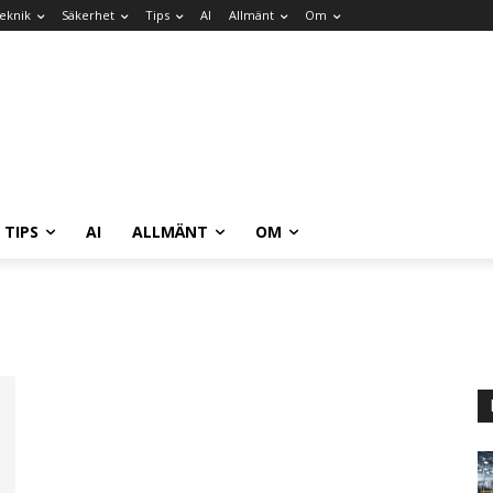
eknik
Säkerhet
Tips
AI
Allmänt
Om
TIPS
AI
ALLMÄNT
OM