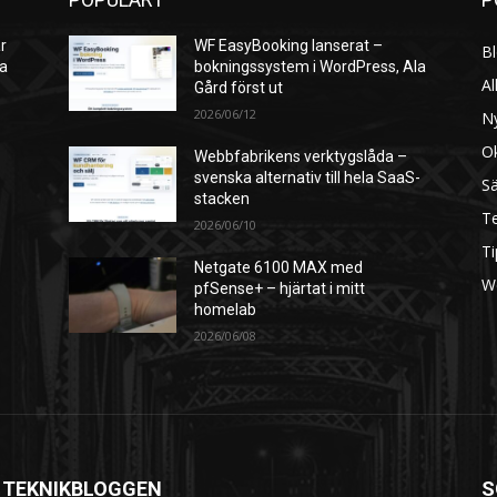
r
WF EasyBooking lanserat –
B
ra
bokningssystem i WordPress, Ala
Al
Gård först ut
2026/06/12
N
O
Webbfabrikens verktygslåda –
svenska alternativ till hela SaaS-
S
stacken
Te
2026/06/10
Ti
Netgate 6100 MAX med
W
pfSense+ – hjärtat i mitt
homelab
2026/06/08
 TEKNIKBLOGGEN
S