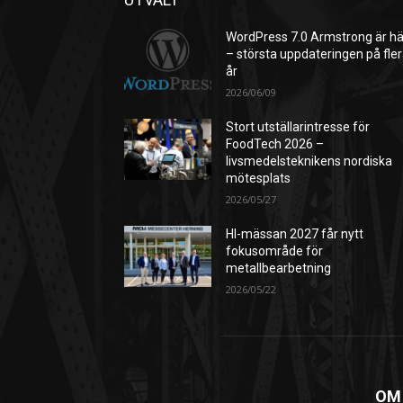
WordPress 7.0 Armstrong är hä
– största uppdateringen på fle
år
2026/06/09
Stort utställarintresse för
FoodTech 2026 –
livsmedelsteknikens nordiska
mötesplats
2026/05/27
HI-mässan 2027 får nytt
fokusområde för
metallbearbetning
2026/05/22
OM