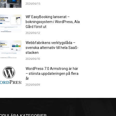
2026/06/15
WF EasyBooking lanserat –
bokningssystem i WordPress, Ala
Gård först ut
2026/06/12
Webbfabrikens verktygslåda –
svenska alternativ till hela SaaS-
stacken
2026/06/10
WordPress 7.0 Armstrong är här
– största uppdateringen på flera
år
2026/06/09
OPULÄRA KATEGORIER