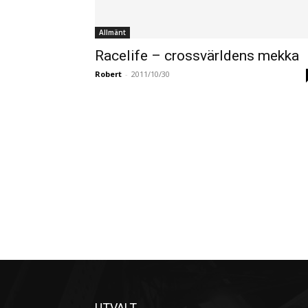
Allmänt
Racelife – crossvärldens mekka
Robert
-
2011/10/30
UTVALT