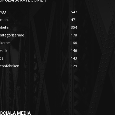
logg
547
lmänt
471
yheter
304
kategoriserade
178
äkerhet
166
knik
146
ps
143
ebbfabriken
129
OCIALA MEDIA