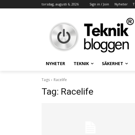
torsdag, augusti 6, 2026
Sign in / Join
Nyheter
T
NYHETER
TEKNIK
SÄKERHET
Tags
Racelife
Tag:
Racelife