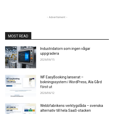
- Advertisment -
MOST READ
Industridatorn som ingen vågar
uppgradera
2026/06/15
WF EasyBooking lanserat –
bokningssystem i WordPress, Ala Gård
först ut
2026/06/12
Webbfabrikens verktygslåda – svenska
alternativ till hela SaaS-stacken