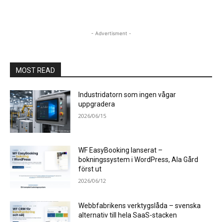
- Advertisment -
MOST READ
Industridatorn som ingen vågar
uppgradera
2026/06/15
WF EasyBooking lanserat –
bokningssystem i WordPress, Ala Gård
först ut
2026/06/12
Webbfabrikens verktygslåda – svenska
alternativ till hela SaaS-stacken