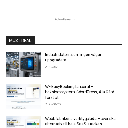
- Advertisment -
MOST READ
Industridatorn som ingen vågar
uppgradera
2026/06/15
WF EasyBooking lanserat –
bokningssystem i WordPress, Ala Gård
först ut
2026/06/12
Webbfabrikens verktygslåda – svenska
alternativ till hela SaaS-stacken