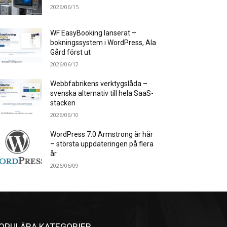
2026/06/15
WF EasyBooking lanserat –
bokningssystem i WordPress, Ala
Gård först ut
2026/06/12
Webbfabrikens verktygslåda –
svenska alternativ till hela SaaS-
stacken
2026/06/10
WordPress 7.0 Armstrong är här
– största uppdateringen på flera
år
2026/06/09
OPULÄRA KATEGORIER