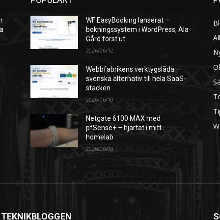
r
WF EasyBooking lanserat –
B
ra
bokningssystem i WordPress, Ala
Al
Gård först ut
2026/06/12
N
O
Webbfabrikens verktygslåda –
svenska alternativ till hela SaaS-
S
stacken
Te
2026/06/10
Ti
Netgate 6100 MAX med
W
pfSense+ – hjärtat i mitt
homelab
2026/06/08
 TEKNIKBLOGGEN
S