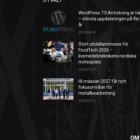
WordPress 7.0 Armstrong är hä
– största uppdateringen på fle
år
2026/06/09
Stort utställarintresse för
FoodTech 2026 –
livsmedelsteknikens nordiska
mötesplats
2026/05/27
HI-mässan 2027 får nytt
fokusområde för
metallbearbetning
2026/05/22
OM