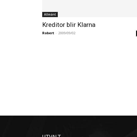
Allmänt
Kreditor blir Klarna
Robert
-
2009/09/02
UTVALT