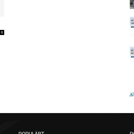
0
POPULÄRT
P