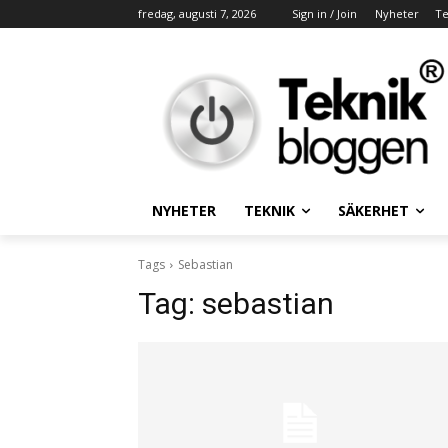
fredag, augusti 7, 2026
Sign in / Join
Nyheter
Te
NYHETER
TEKNIK
SÄKERHET
Tags
Sebastian
Tag:
sebastian