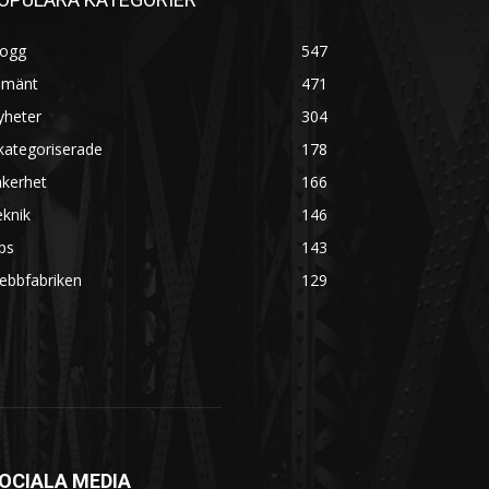
logg
547
lmänt
471
yheter
304
kategoriserade
178
äkerhet
166
knik
146
ps
143
ebbfabriken
129
OCIALA MEDIA