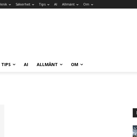
knik
Säkerhet
Tips
AI
Allmänt
Om
TIPS
AI
ALLMÄNT
OM