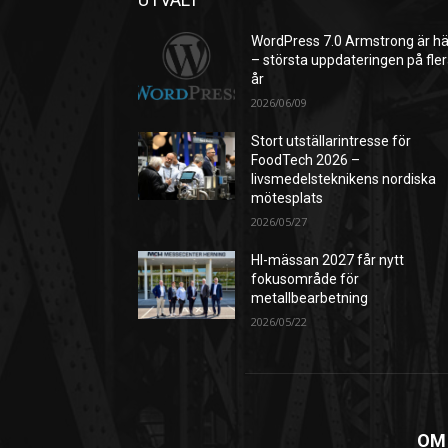
WordPress 7.0 Armstrong är hä
– största uppdateringen på fle
år
2026/06/09
Stort utställarintresse för
FoodTech 2026 –
livsmedelsteknikens nordiska
mötesplats
2026/05/27
HI-mässan 2027 får nytt
fokusområde för
metallbearbetning
2026/05/22
OM