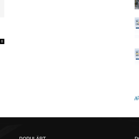
0
POPULÄRT
P