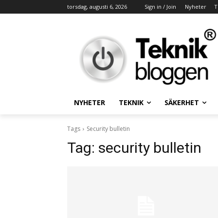
torsdag, augusti 6, 2026
Sign in / Join
Nyheter
T
NYHETER
TEKNIK
SÄKERHET
Tags
Security bulletin
Tag:
security bulletin