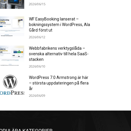
2026/06/15
WF EasyBooking lanserat –
bokningssystem i WordPress, Ala
Gård först ut
2026/06/12
Webbfabrikens verktygslåda –
svenska alternativ till hela SaaS-
stacken
2026/06/10
WordPress 7.0 Armstrong är här
– största uppdateringen på flera
år
2026/06/09
OPULÄRA KATEGORIER