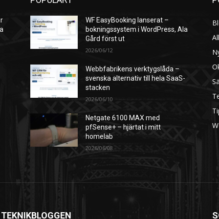
r
WF EasyBooking lanserat –
B
ra
bokningssystem i WordPress, Ala
Al
Gård först ut
2026/06/12
N
O
Webbfabrikens verktygslåda –
svenska alternativ till hela SaaS-
S
stacken
Te
2026/06/10
Ti
Netgate 6100 MAX med
W
pfSense+ – hjärtat i mitt
homelab
2026/06/08
 TEKNIKBLOGGEN
S