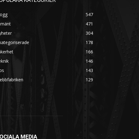
logg
547
lmänt
471
yheter
304
kategoriserade
178
äkerhet
166
knik
146
ps
143
ebbfabriken
129
OCIALA MEDIA