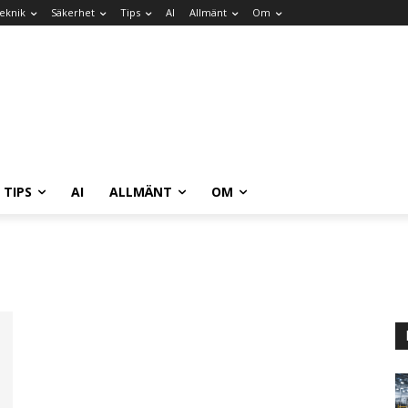
eknik
Säkerhet
Tips
AI
Allmänt
Om
TIPS
AI
ALLMÄNT
OM