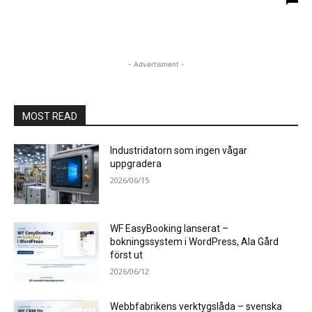
- Advertisment -
MOST READ
Industridatorn som ingen vågar
uppgradera
2026/06/15
WF EasyBooking lanserat –
bokningssystem i WordPress, Ala Gård
först ut
2026/06/12
Webbfabrikens verktygslåda – svenska