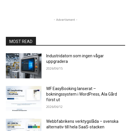
- Advertisment -
MOST READ
Industridatorn som ingen vågar
uppgradera
2026/06/15
WF EasyBooking lanserat –
bokningssystem i WordPress, Ala Gård
först ut
2026/06/12
Webbfabrikens verktygslåda – svenska
alternativ till hela SaaS-stacken