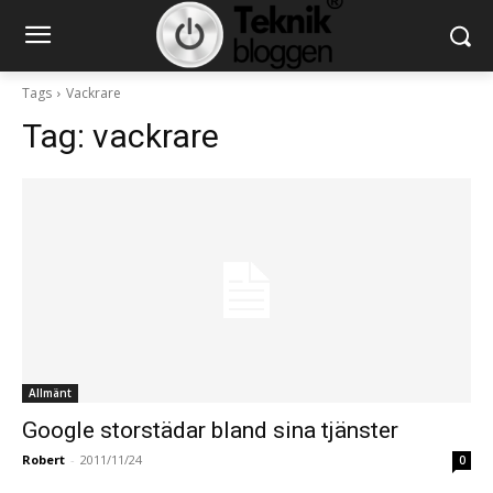
Tags
Vackrare
Tag:
vackrare
Allmänt
Google storstädar bland sina tjänster
Robert
-
2011/11/24
0