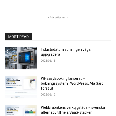
- Advertisment -
MOST READ
Industridatorn som ingen vågar
uppgradera
2026/06/15
WF EasyBooking lanserat –
bokningssystem i WordPress, Ala Gård
först ut
2026/06/12
Webbfabrikens verktygslåda – svenska
alternativ till hela SaaS-stacken