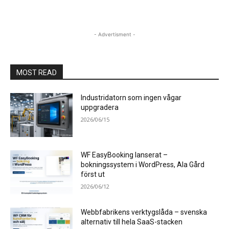
- Advertisment -
MOST READ
Industridatorn som ingen vågar
uppgradera
2026/06/15
WF EasyBooking lanserat –
bokningssystem i WordPress, Ala Gård
först ut
2026/06/12
Webbfabrikens verktygslåda – svenska
alternativ till hela SaaS-stacken