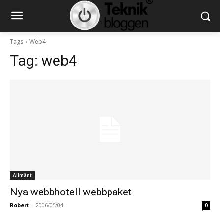
Tags
Web4
Tag:
web4
Allmänt
Nya webbhotell webbpaket
Robert
-
2006/05/04
0