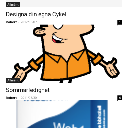
Allmänt
Designa din egna Cykel
Robert
-
2012/05/07
1
Allmänt
Sommarledighet
Robert
-
2011/06/30
0