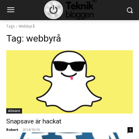
Tags
Webbyrå
Tag:
webbyrå
Allmänt
Snapsave är hackat
Robert
-
2014/10/10
0