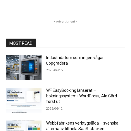
- Advertisment -
MOST READ
Industridatorn som ingen vågar
uppgradera
2026/06/15
WF EasyBooking lanserat –
bokningssystem i WordPress, Ala Gård
först ut
2026/06/12
Webbfabrikens verktygslåda – svenska
alternativ till hela SaaS-stacken