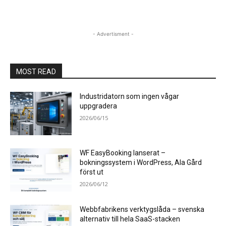
- Advertisment -
MOST READ
Industridatorn som ingen vågar
uppgradera
2026/06/15
WF EasyBooking lanserat –
bokningssystem i WordPress, Ala Gård
först ut
2026/06/12
Webbfabrikens verktygslåda – svenska
alternativ till hela SaaS-stacken