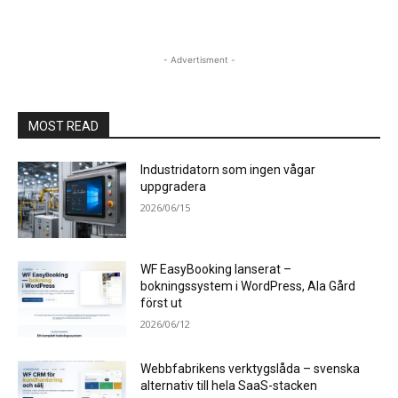
- Advertisment -
MOST READ
Industridatorn som ingen vågar
uppgradera
2026/06/15
WF EasyBooking lanserat –
bokningssystem i WordPress, Ala Gård
först ut
2026/06/12
Webbfabrikens verktygslåda – svenska
alternativ till hela SaaS-stacken