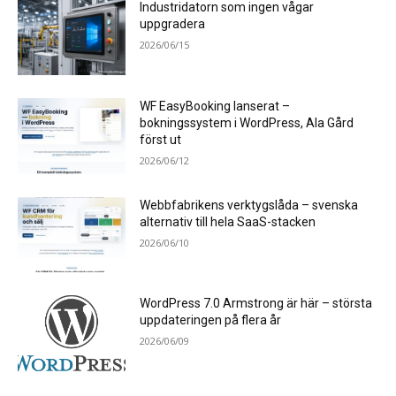
Industridatorn som ingen vågar
uppgradera
2026/06/15
WF EasyBooking lanserat –
bokningssystem i WordPress, Ala Gård
först ut
2026/06/12
Webbfabrikens verktygslåda – svenska
alternativ till hela SaaS-stacken
2026/06/10
WordPress 7.0 Armstrong är här – största
uppdateringen på flera år
2026/06/09