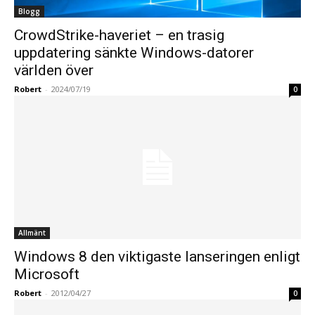
Blogg
CrowdStrike-haveriet – en trasig
uppdatering sänkte Windows-datorer
världen över
Robert
-
2024/07/19
0
Allmänt
Windows 8 den viktigaste lanseringen enligt
Microsoft
Robert
-
2012/04/27
0