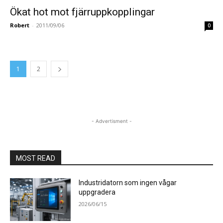
Ökat hot mot fjärruppkopplingar
Robert
-
2011/09/06
0
1
2
- Advertisment -
MOST READ
Industridatorn som ingen vågar
uppgradera
2026/06/15