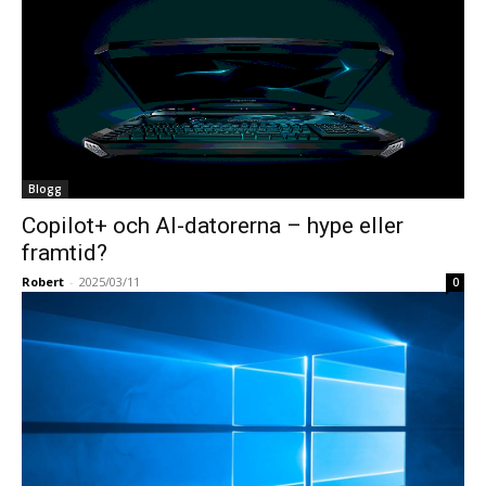
Blogg
Copilot+ och AI-datorerna – hype eller
framtid?
Robert
-
2025/03/11
0